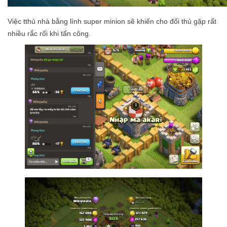
Việc tthủ nhà bằng lính super minion sẽ khiến cho đối thủ gặp rất
nhiều rắc rối khi tấn công.