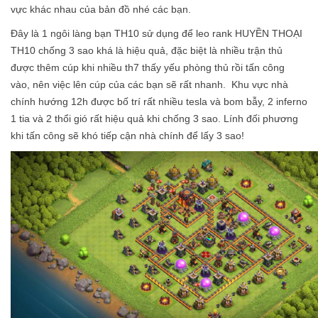
vực khác nhau của bản đồ nhé các bạn.
Đây là 1 ngôi làng bạn TH10 sử dụng để leo rank HUYỀN THOẠI
TH10 chống 3 sao khá là hiệu quả, đặc biệt là nhiều trận thủ
được thêm cúp khi nhiều th7 thấy yếu phòng thủ rồi tấn công
vào, nên việc lên cúp của các bạn sẽ rất nhanh. Khu vực nhà
chính hướng 12h được bố trí rất nhiều tesla và bom bẫy, 2 inferno
1 tia và 2 thổi gió rất hiệu quả khi chống 3 sao. Lính đối phương
khi tấn công sẽ khó tiếp cận nhà chính để lấy 3 sao!