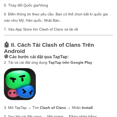
5. Thay đổi Quốc gia/Vùng
6. Điền thông tin theo yêu cầu. Bạn có thể chọn bất kì quốc gia
nào như Mỹ, Hàn quốc, Nhật Bản...
7. Vào App Store tìm Clash of Clans và tải về
🤖 II. Cách Tải Clash of Clans Trên
Android
🧭 Các bước cài đặt qua TapTap:
2. Tải và cài đặt ứng dụng
TapTap trên Google Play
3. Mở TapTap → Tìm
Clash of Clans
→ Nhấn
Install
.
4. Sau khi cài đặt xong → Mở game → Đăng nhập bằng