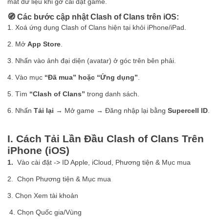
mất dữ liệu khi gỡ cài đặt game.
🧭 Các bước cập nhật Clash of Clans trên iOS:
1. Xoá ứng dụng Clash of Clans hiện tại khỏi iPhone/iPad.
2. Mở
App Store
.
3. Nhấn vào ảnh đại diện (avatar) ở góc trên bên phải.
4. Vào mục
“Đã mua” hoặc “Ứng dụng”
.
5. Tìm
“Clash of Clans”
trong danh sách.
6. Nhấn
Tải lại
→ Mở game → Đăng nhập lại bằng
Supercell ID
.
I. Cách Tải Lần Đầu Clash of Clans Trên
iPhone (iOS)
1.
Vào cài đặt -> ID Apple, iCloud, Phương tiện & Mục mua
2. Chọn Phương tiện & Mục mua
3. Chọn Xem tài khoản
4. Chọn Quốc gia/Vùng